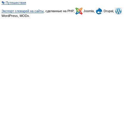
👣 Путешествия
Экспорт словарей на сайты
, сделанные на PHP,
Joomla,
Drupal,
WordPress, MODx.