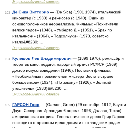
Энциклопедический словарь
Де Сика Витторио
— (De Sica) (1901 1974), итальянский
103
киноактёр (с 1930) и режиссёр (с 1940). Один из
основоположников неореализма. Фильмы: «Похитители
велосипедов» (1948), «Умберто Д.» (1951), «Брак по
итальянски» (1964), «Подсолнухи» (1970, советско
итало&#8230; …
Энциклопедический словарь
Кулешов Лев Владимирович
— (1899 1970), режиссёр и
104
теоретик кино, педагог, народный артист РСФСР (1969),
доктор искусствоведения (1946). Поставил фильмы:
«Необычайные приключения мистера Веста в стране
большевиков» (1924), «По закону» (1926), «Великий
утешитель» (1933)&#8230; …
Энциклопедический словарь
ГАРСОН Грир
— (Garson, Greer) (29 сентября 1912, Каунти
105
Даун, Северная Ирландия 6 апреля 1996, Даллас, Техас),
американская актриса. Генеалогическое древо Грир Гарсон
восходит к старинным ирландским и шотландским родам.