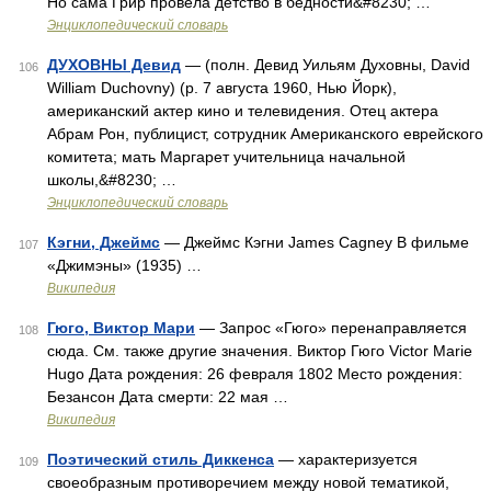
Но сама Грир провела детство в бедности&#8230; …
Энциклопедический словарь
ДУХОВНЫ Девид
— (полн. Девид Уильям Духовны, David
106
William Duchovny) (р. 7 августа 1960, Нью Йорк),
американский актер кино и телевидения. Отец актера
Абрам Рон, публицист, сотрудник Американского еврейского
комитета; мать Маргарет учительница начальной
школы,&#8230; …
Энциклопедический словарь
Кэгни, Джеймс
— Джеймс Кэгни James Cagney В фильме
107
«Джимэны» (1935) …
Википедия
Гюго, Виктор Мари
— Запрос «Гюго» перенаправляется
108
сюда. Cм. также другие значения. Виктор Гюго Victor Marie
Hugo Дата рождения: 26 февраля 1802 Место рождения:
Безансон Дата смерти: 22 мая …
Википедия
Поэтический стиль Диккенса
— характеризуется
109
своеобразным противоречием между новой тематикой,