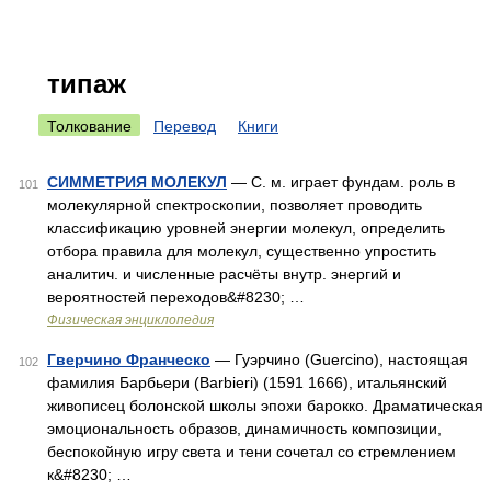
типаж
Толкование
Перевод
Книги
СИММЕТРИЯ МОЛЕКУЛ
— С. м. играет фундам. роль в
101
молекулярной спектроскопии, позволяет проводить
классификацию уровней энергии молекул, определить
отбора правила для молекул, существенно упростить
аналитич. и численные расчёты внутр. энергий и
вероятностей переходов&#8230; …
Физическая энциклопедия
Гверчино Франческо
— Гуэрчино (Guercino), настоящая
102
фамилия Барбьери (Barbieri) (1591 1666), итальянский
живописец болонской школы эпохи барокко. Драматическая
эмоциональность образов, динамичность композиции,
беспокойную игру света и тени сочетал со стремлением
к&#8230; …